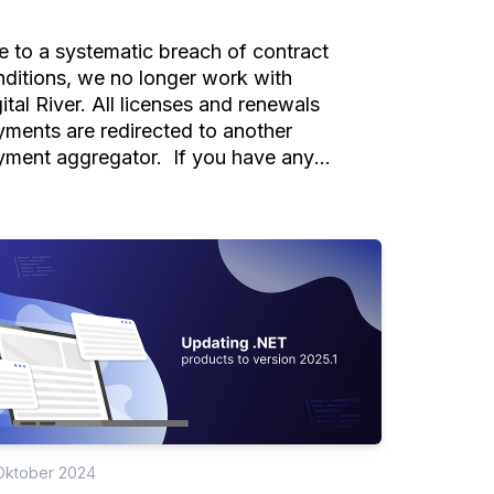
 to a systematic breach of contract
ditions, we no longer work with
ital River. All licenses and renewals
ments are redirected to another
yment aggregator. If you have any
stions regarding the payments,
ke sure to contact our support team.
 Oktober 2024