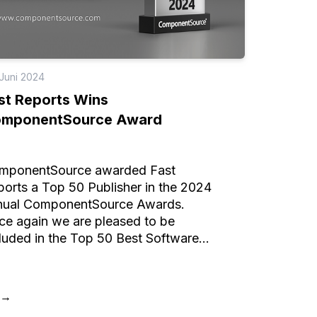
 Juni 2024
st Reports Wins
mponentSource Award
mponentSource awarded Fast
orts a Top 50 Publisher in the 2024
nual ComponentSource Awards.
ce again we are pleased to be
luded in the Top 50 Best Software
lishers according to
mponentSourse!
→