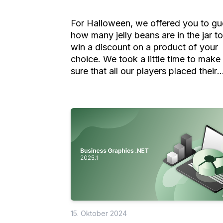
For Halloween, we offered you to gu
how many jelly beans are in the jar to
win a discount on a product of your
choice. We took a little time to make
sure that all our players placed their
guesses correctly and are ready to
announce the results: 337 jelly beans
We've contacted our winners and inv
you to participate next year!
15. Oktober 2024