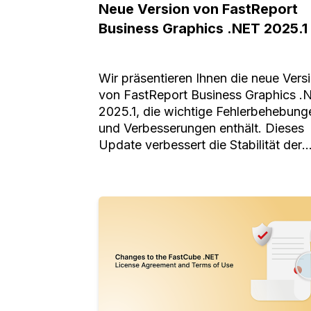
Neue Version von FastReport
Business Graphics .NET 2025.1
Wir präsentieren Ihnen die neue Vers
von FastReport Business Graphics .
2025.1, die wichtige Fehlerbehebung
und Verbesserungen enthält. Dieses
Update verbessert die Stabilität der
Bibliotheken, die Genauigkeit der
Elementanzeige und behebt Problem
im Zusammenhang mit
Datenänderungen in Diagrammen.
Wichtigste Änderungen in Version
2025.1 Behebung eines visuellen Fehl
bei der Anordnung von Elementen be
einer nicht standardmäßigen DPI Di
neue Version behebt das Problem mi