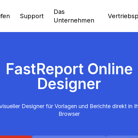
Das
fen
Support
Vertriebs
Unternehmen
FastReport Online
Designer
visueller Designer für Vorlagen und Berichte direkt in 
Browser