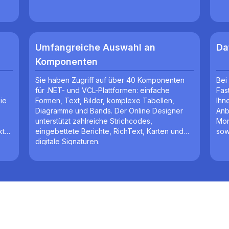
Umfangreiche Auswahl an
Da
Komponenten
Sie haben Zugriff auf über 40 Komponenten
Bei
für .NET- und VCL-Plattformen: einfache
Fas
ie
Formen, Text, Bilder, komplexe Tabellen,
Ihn
Diagramme und Bands. Der Online Designer
Anb
unterstützt zahlreiche Strichcodes,
Mon
kte
eingebettete Berichte, RichText, Karten und
sow
digitale Signaturen.