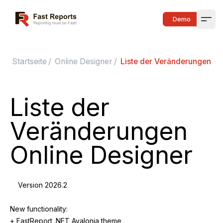
Fast Reports
Demo
Open
Startseite
/
Online Designer
/
Liste der Veränderungen On
Liste der
Veränderungen
Online Designer