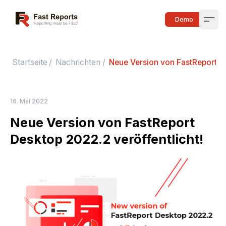
Fast Reports
Demo
Open
Startseite
/
Nachrichten
/
Neue Version von FastReport De
16. Mai 2022
Neue Version von FastReport
Desktop 2022.2 veröffentlicht!