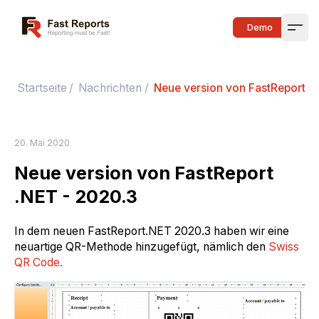
Fast Reports
Demo
Open
Startseite
/
Nachrichten
/
Neue version von FastReport .
20. Mai 2020
Neue version von FastReport
.NET - 2020.3
In dem neuen FastReport.NET 2020.3 haben wir eine
neuartige QR-Methode hinzugefügt, nämlich den
Swiss
QR Code.