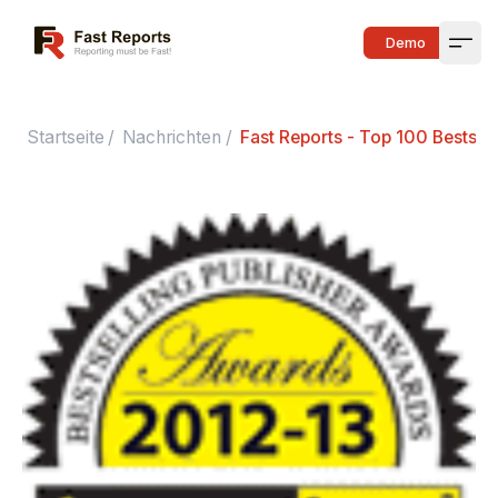
Fast Reports
Demo
Open
Startseite
/
Nachrichten
/
Fast Reports - Top 100 Bestsel