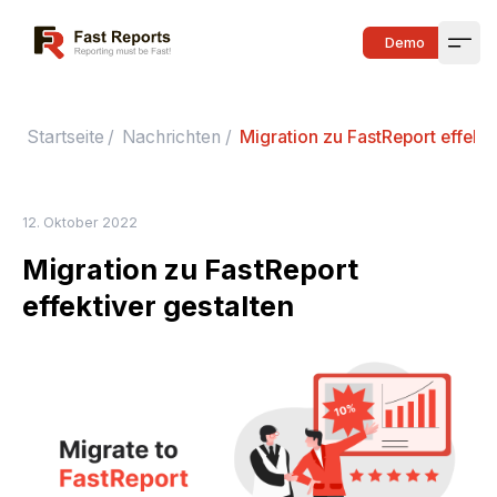
Fast Reports
Demo
Open
Startseite
/
Nachrichten
/
Migration zu FastReport effekti
12. Oktober 2022
Migration zu FastReport
effektiver gestalten