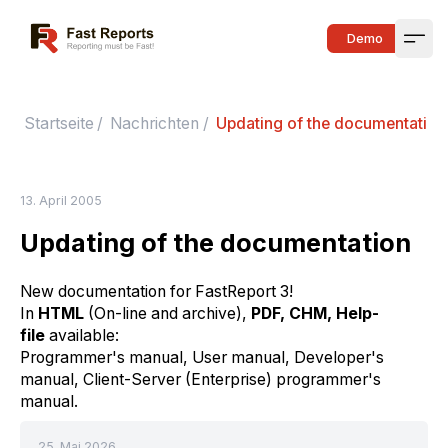
Fast Reports
Demo
Open
Startseite
/
Nachrichten
/
Updating of the documentation
13. April 2005
Updating of the documentation
New documentation for FastReport 3!
In
HTML
(On-line and archive),
PDF, CHM, Help-
file
available:
Programmer's manual, User manual, Developer's
manual, Client-Server (Enterprise) programmer's
manual.
25. Mai 2026