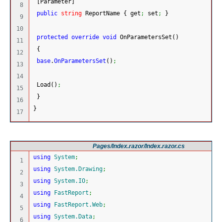
[
Parameter
]
8

public
string
 ReportName 
{
 get
;
 set
;
}
9

10

protected
override
void
 OnParametersSet
(
)
11

{
12

base
.
OnParametersSet
(
)
;
13

14

 Load
(
)
;
15

}
16

}
Pages/Index.razor/Index.razor.cs
using
System
;
1

using
System.Drawing
;
2

using
System.IO
;
3

using
FastReport
;
4

using
FastReport.Web
;
5

using
System.Data
;
6
