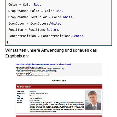
 Color 
=
 Color.
Red
,
 DropDownMenuColor 
=
 Color.
Red
,
 DropDownMenuTextColor 
=
 Color.
White
,
 IconColor 
=
 IconColors.
White
,
 Position 
=
 Positions.
Bottom
,
 ContentPosition 
=
 ContentPositions.
Center
,
}
;
Wir starten unsere Anwendung und schauen das
Ergebnis an: