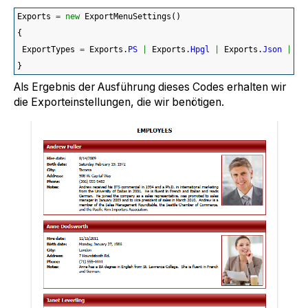
Exports 
=
new
 ExportMenuSettings
(
)
{
 ExportTypes 
=
 Exports.
PS
|
 Exports.
Hpgl
|
 Exports.
Json
|
 Ex
}
Als Ergebnis der Ausführung dieses Codes erhalten wir
die Exporteinstellungen, die wir benötigen.