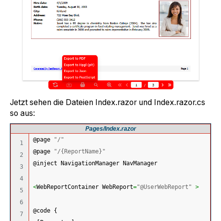
Jetzt sehen die Dateien Index.razor und Index.razor.cs
so aus:
Pages/Index.razor
@page 
"/"
1

@page 
"/{ReportName}"
2

@inject NavigationManager NavManager
3

4

<
WebReportContainer WebReport
=
"@UserWebReport"
>
5

6

@code 
{
7
