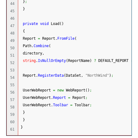
}
;
44

}
45

46

private
void
 Load
(
)
47

{
48

 Report 
=
 Report.
FromFile
(
49

 Path.
Combine
(
50

 directory,
51

string
.
IsNullOrEmpty
(
ReportName
)
?
 DEFAULT_REPORT 
:
 R
52

53

 Report.
RegisterData
(
DataSet, 
"NorthWind"
)
;
54

55

 UserWebReport 
=
new
 WebReport
(
)
;
56

 UserWebReport.
Report
=
 Report
;
57

 UserWebReport.
Toolbar
=
 Toolbar
;
58

}
59

}
60

}