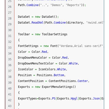
25

 Path.
Combine
(
".."
, 
"Demos"
, 
"Reports"
)
)
;
26

27

 DataSet 
=
new
 DataSet
(
)
;
28

 DataSet.
ReadXml
(
Path.
Combine
(
directory, 
"nwind.xml"
)
)
29

30

 Toolbar 
=
new
 ToolbarSettings
31

{
32

 FontSettings 
=
new
 Font
(
"Verdana,Arial sans-serif"
, 
1
33

 Color 
=
 Color.
Red
,
34

 DropDownMenuColor 
=
 Color.
Red
,
35

 DropDownMenuTextColor 
=
 Color.
White
,
36

 IconColor 
=
 IconColors.
White
,
37

 Position 
=
 Positions.
Bottom
,
38

 ContentPosition 
=
 ContentPositions.
Center
,
39

 Exports 
=
new
 ExportMenuSettings
(
)
40

{
41

 ExportTypes
=
Exports.
PS
|
Exports.
Hpgl
|
Exports.
Json
|
Expo
42

}
43
