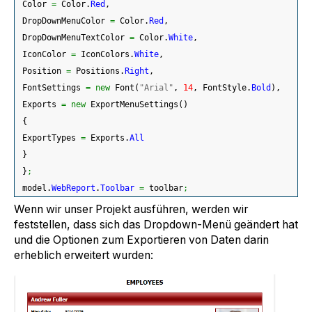
 Color 
=
 Color.
Red
,
 DropDownMenuColor 
=
 Color.
Red
,
 DropDownMenuTextColor 
=
 Color.
White
,
 IconColor 
=
 IconColors.
White
,
 Position 
=
 Positions.
Right
,
 FontSettings 
=
new
 Font
(
"Arial"
, 
14
, FontStyle.
Bold
)
,
 Exports 
=
new
 ExportMenuSettings
(
)
{
 ExportTypes 
=
 Exports.
All
}
}
;
 model.
WebReport
.
Toolbar
=
 toolbar
;
Wenn wir unser Projekt ausführen, werden wir
feststellen, dass sich das Dropdown-Menü geändert hat
und die Optionen zum Exportieren von Daten darin
erheblich erweitert wurden: