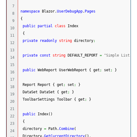
7

namespace
 Blazor.
UserDebugApp
.
Pages
8

{
9

public
partial
class
 Index
10

{
11

private
readonly
string
 directory
;
12

13

private
const
string
 DEFAULT_REPORT 
=
"Simple List.fr
14

15

public
 WebReport UserWebReport 
{
 get
;
 set
;
}
16

17

 Report Report 
{
 get
;
 set
;
}
18

 DataSet DataSet 
{
 get
;
}
19

 ToolbarSettings Toolbar 
{
 get
;
}
20

21

public
 Index
(
)
22

{
23

 directory 
=
 Path.
Combine
(
24

 Directory.
GetCurrentDirectory
(
)
,