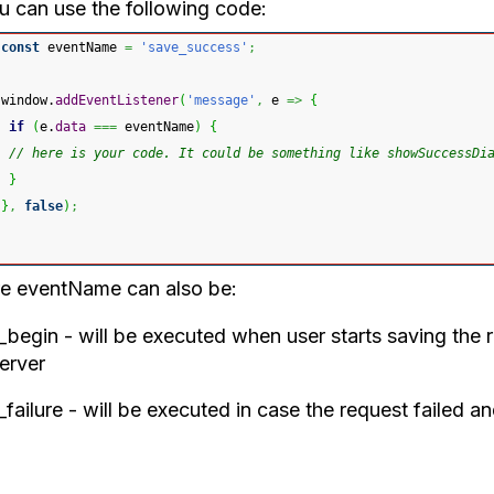
ou can use the following code:
const
 eventName 
=
'save_success'
;
window.
addEventListener
(
'message'
,
 e 
=>
{
if
(
e.
data
===
 eventName
)
{
// here is your code. It could be something like showSuccessDi
}
}
,
false
)
;
e eventName can also be:
_begin - will be executed when user starts saving the 
erver
failure - will be executed in case the request failed a