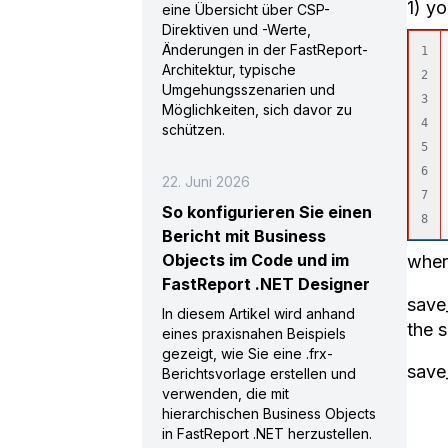
1) y
eine Übersicht über CSP-
Direktiven und -Werte,
Änderungen in der FastReport-
1

Architektur, typische
2

Umgehungsszenarien und
3

Möglichkeiten, sich davor zu
4

schützen.
5

6

22. Juni 2026
7

So konfigurieren Sie einen
Bericht mit Business
Objects im Code und im
wher
FastReport .NET Designer
save
In diesem Artikel wird anhand
the s
eines praxisnahen Beispiels
gezeigt, wie Sie eine .frx-
save_
Berichtsvorlage erstellen und
verwenden, die mit
hierarchischen Business Objects
in FastReport .NET herzustellen.