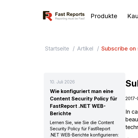
Fast Reports
Produkte
Kau
Startseite
/
Artikel
/
Subscribe on 
Su
10. Juli 2026
Wie konfiguriert man eine
Content Security Policy für
2017-
FastReport .NET WEB-
In c
Berichte
beau
Lernen Sie, wie Sie die Content
tech
Security Policy für FastReport
.NET WEB-Berichte konfigurieren: