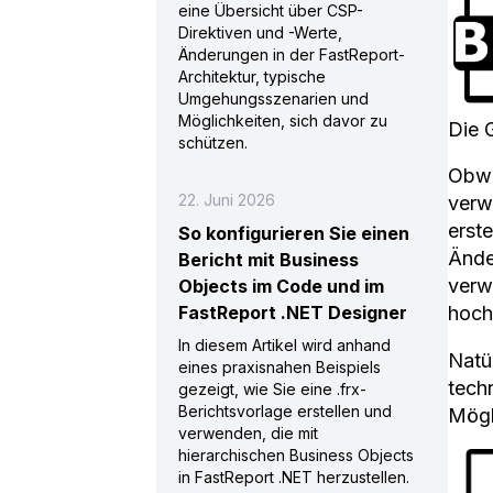
eine Übersicht über CSP-
Direktiven und -Werte,
Änderungen in der FastReport-
Architektur, typische
Umgehungsszenarien und
Möglichkeiten, sich davor zu
Die 
schützen.
Obwo
22. Juni 2026
verw
erste
So konfigurieren Sie einen
Ände
Bericht mit Business
verw
Objects im Code und im
FastReport .NET Designer
hoch
In diesem Artikel wird anhand
Natü
eines praxisnahen Beispiels
tech
gezeigt, wie Sie eine .frx-
Berichtsvorlage erstellen und
Mögl
verwenden, die mit
hierarchischen Business Objects
in FastReport .NET herzustellen.