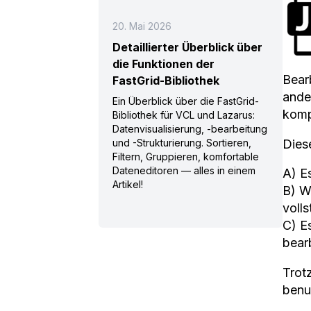
20. Mai 2026
Detaillierter Überblick über
die Funktionen der
Bear
FastGrid-Bibliothek
ande
Ein Überblick über die FastGrid-
kompr
Bibliothek für VCL und Lazarus:
Datenvisualisierung, -bearbeitung
Dies
und -Strukturierung. Sortieren,
Filtern, Gruppieren, komfortable
Dateneditoren — alles in einem
A) E
Artikel!
B) W
volls
C) E
bearb
Trotz
benu