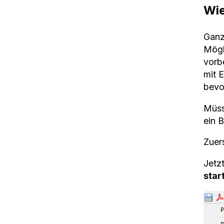
Wie
Ganz 
Mögl
vorbe
mit 
bevo
Müss
ein 
Zuer
Jetzt
star