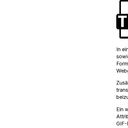
In e
sowi
Form
Webg
Zusä
tran
beiz
Ein 
Attr
GIF-F