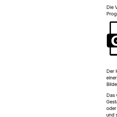
Die 
Prog
Der 
eine
Bild
Das 
Gest
oder
und 