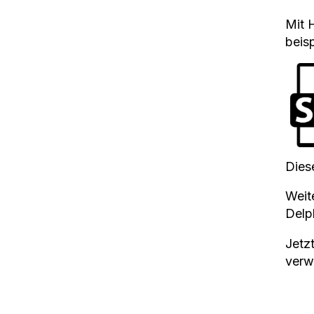
Mit 
beis
Dies
Weit
Delp
Jetz
verw