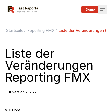
Fast Reports
Demo
Open
Startseite
/
Reporting FMX
/
Liste der Veränderungen Re
Liste der
Veränderungen
Reporting FMX