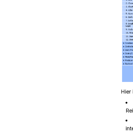
Hier 
Re
int