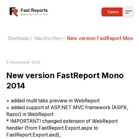
Fast Reports
Demo
Open
Startseite
/
Nachrichten
/
New version FastReport Mono 
6. November 2013
New version FastReport Mono
2014
+ added multi tabs preview in WebReport
+ added support of ASP.NET MVC framework (ASPX,
Razor) in WebReport
* IMPORTANT! changed extension of WebReport
handler (from FastReport.Export.aspx to
FastReport.Export.axd),