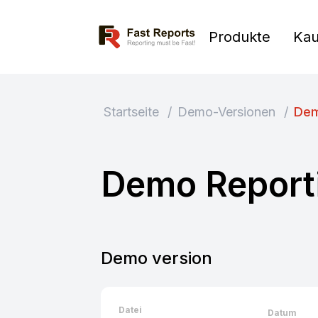
Fast Reports
Produkte
Kau
Startseite
/
Demo-Versionen
/
Dem
Demo Report
Demo version
Datei
Datum