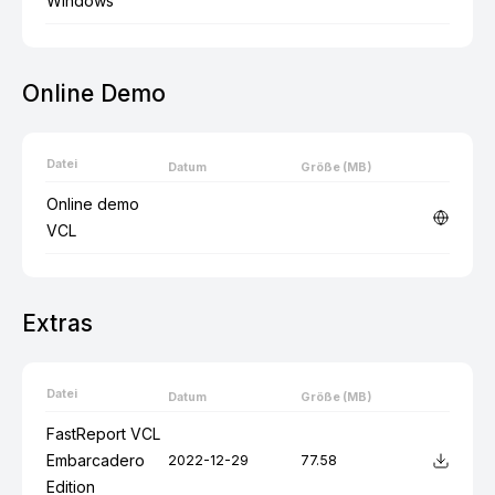
Windows
Online Demo
Datei
Datum
Größe (MB)
Online demo
VCL
Extras
Datei
Datum
Größe (MB)
FastReport VCL
Embarcadero
2022-12-29
77.58
Edition