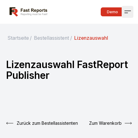
Fast Reports
Demo
Open
Startseite
/
Bestellassistent
/
Lizenzauswahl
Lizenzauswahl FastReport
Publisher
Zurück zum Bestellassistenten
Zum Warenkorb