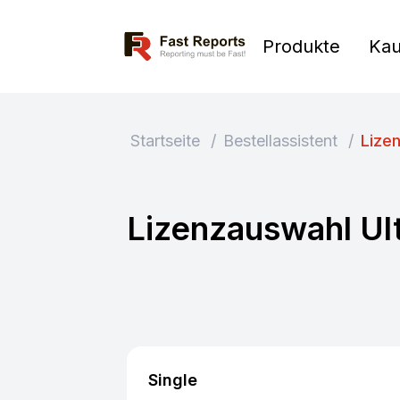
Fast Reports
Produkte
Kau
Startseite
/
Bestellassistent
/
Lize
Lizenzauswahl Ul
Single