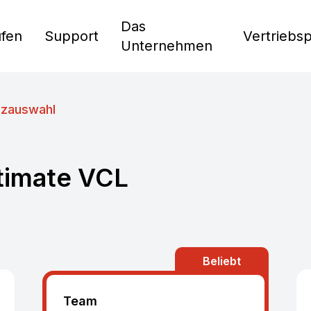
Das
fen
Support
Vertriebs
Unternehmen
nzauswahl
timate VCL
Beliebt
Team