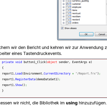
chern wir den Bericht und kehren wir zur Anwendung z
beiter eines Tastendruckevents.
private
void
 button1_Click
(
object
 sender, EventArgs e
)
{
 report1.
Load
(
Environment.
CurrentDirectory
+
"/Report.frx"
)
;
 report1.
RegisterData
(
demoDataSet1
)
;
 report1.
Show
(
)
;
}
essen wir nicht, die Bibliothek im
using
hinzuzufügen.