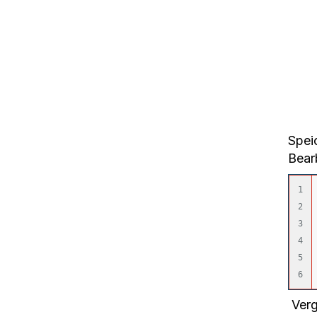
Spei
Bear
1

2

3

4

5

Verg