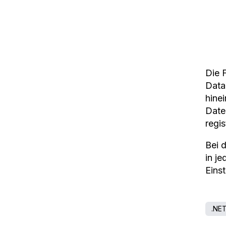
Die 
DataR
hine
Date
regis
Bei 
in j
Eins
.NE