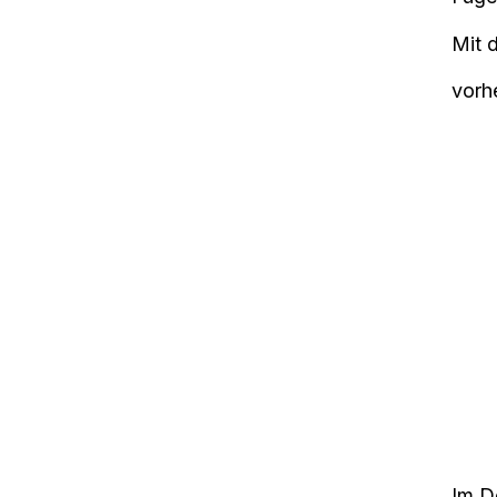
Mit 
vorh
Im De