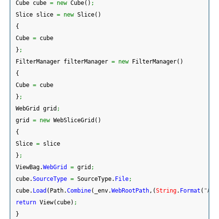
 Cube cube 
=
new
 Cube
(
)
;
 Slice slice 
=
new
 Slice
(
)
{
 Cube 
=
 cube
}
;
 FilterManager filterManager 
=
new
 FilterManager
(
)
{
 Cube 
=
 cube
}
;
 WebGrid grid
;
 grid 
=
new
 WebSliceGrid
(
)
{
 Slice 
=
 slice
}
;
 ViewBag.
WebGrid
=
 grid
;
 cube.
SourceType
=
 SourceType.
File
;
 cube.
Load
(
Path.
Combine
(
_env.
WebRootPath
,
(
String
.
Format
(
"App
return
 View
(
cube
)
;
}