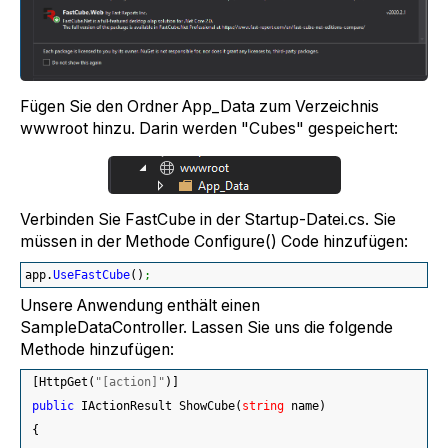
Fügen Sie den Ordner App_Data zum Verzeichnis
wwwroot hinzu. Darin werden "Cubes" gespeichert:
Verbinden Sie FastCube in der Startup-Datei.cs. Sie
müssen in der Methode Configure() Code hinzufügen:
app.
UseFastCube
(
)
;
Unsere Anwendung enthält einen
SampleDataController. Lassen Sie uns die folgende
Methode hinzufügen:
[
HttpGet
(
"[action]"
)
]
public
 IActionResult ShowCube
(
string
 name
)
{