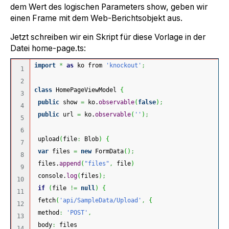
dem Wert des logischen Parameters show, geben wir
einen Frame mit dem Web-Berichtsobjekt aus.
Jetzt schreiben wir ein Skript für diese Vorlage in der
Datei home-page.ts:
import
*
as
 ko from 
'knockout'
;
1

2

class
 HomePageViewModel 
{
3

public
 show 
=
 ko.
observable
(
false
)
;
4

public
 url 
=
 ko.
observable
(
''
)
;
5

6

 upload
(
file
:
 Blob
)
{
7

var
 files 
=
new
 FormData
(
)
;
8

 files.
append
(
"files"
,
 file
)
9

 console.
log
(
files
)
;
10

if
(
file 
!=
null
)
{
11

 fetch
(
'api/SampleData/Upload'
,
{
12

 method
:
'POST'
,
13

 body
:
 files
14
