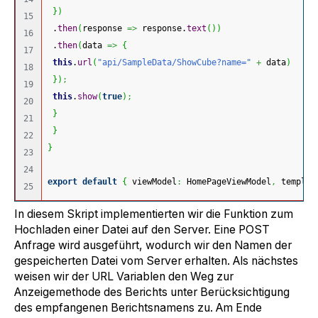
}
)
15

 .
then
(
response 
=>
 response.
text
(
)
)
16

 .
then
(
data 
=>
{
17

this
.
url
(
"api/SampleData/ShowCube?name="
+
 data
)
18

}
)
;
19

this
.
show
(
true
)
;
20

}
21

}
22

}
23

24

export
default
{
 viewModel
:
 HomePageViewModel
,
 templat
In diesem Skript implementierten wir die Funktion zum
Hochladen einer Datei auf den Server. Eine POST
Anfrage wird ausgeführt, wodurch wir den Namen der
gespeicherten Datei vom Server erhalten. Als nächstes
weisen wir der URL Variablen den Weg zur
Anzeigemethode des Berichts unter Berücksichtigung
des empfangenen Berichtsnamens zu. Am Ende