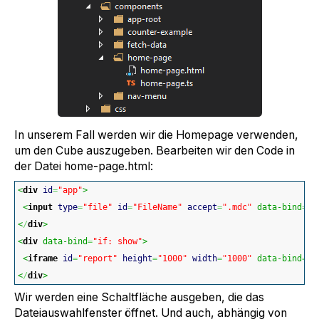
In unserem Fall werden wir die Homepage verwenden,
um den Cube auszugeben. Bearbeiten wir den Code in
der Datei home-page.html:
<
div
id
=
"app"
>
<
input
type
=
"file"
id
=
"FileName"
accept
=
".mdc"
 data-bind
=
"e
<
/
div
>
<
div
 data-bind
=
"if: show"
>
<
iframe
id
=
"report"
height
=
"1000"
width
=
"1000"
 data-bind
=
"a
<
/
div
>
Wir werden eine Schaltfläche ausgeben, die das
Dateiauswahlfenster öffnet. Und auch, abhängig von