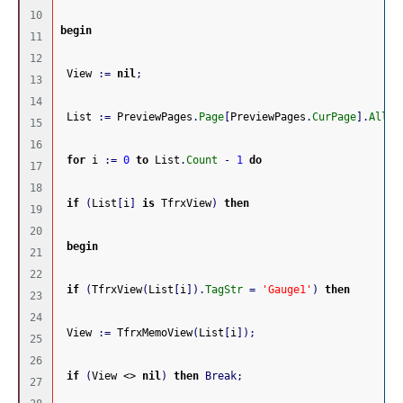
10

begin
11

12

 View 
:
=
nil
;
13

14

 List 
:
=
 PreviewPages
.
Page
[
PreviewPages
.
CurPage
]
.
AllOb
15

16

for
 i 
:
=
0
to
 List
.
Count
-
1
do
17

18

if
(
List
[
i
]
is
 TfrxView
)
then
19

20

begin
21

22

if
(
TfrxView
(
List
[
i
]
)
.
TagStr
=
'Gauge1'
)
then
23

24

 View 
:
=
 TfrxMemoView
(
List
[
i
]
)
;
25

26

if
(
View <> 
nil
)
then
Break
;
27
