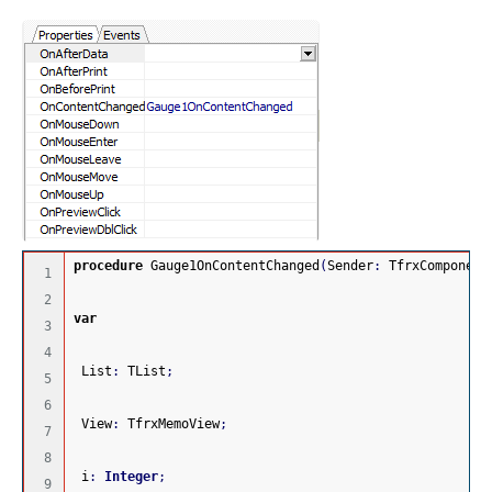
procedure
 Gauge1OnContentChanged
(
Sender
:
 TfrxComponent
1

2

var
3

4

 List
:
 TList
;
5

6

 View
:
 TfrxMemoView
;
7

8

 i
:
Integer
;
9
