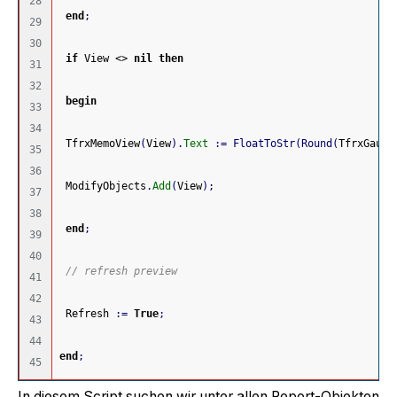
28

end
;
29

30

if
 View <> 
nil
then
31

32

begin
33

34

 TfrxMemoView
(
View
)
.
Text
:
=
FloatToStr
(
Round
(
TfrxGauge
35

36

 ModifyObjects
.
Add
(
View
)
;
37

38

end
;
39

40

// refresh preview
41

42

 Refresh 
:
=
True
;
43

44

end
;
In diesem Script suchen wir unter allen Report-Objekten