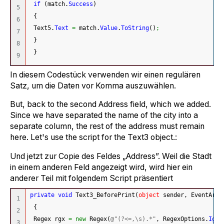
if
(
match.
Success
)
5

{
6

 Text5.
Text
=
 match.
Value
.
ToString
(
)
;
7

}
8

}
In diesem Codestück verwenden wir einen regulären
Satz, um die Daten vor Komma auszuwählen.
But, back to the second Address field, which we added.
Since we have separated the name of the city into a
separate column, the rest of the address must remain
here. Let's use the script for the Text3 object.:
Und jetzt zur Copie des Feldes „Address”. Weil die Stadt
in einem anderen Feld angezeigt wird, wird hier ein
anderer Teil mit folgendem Script präsentiert
private
void
 Text3_BeforePrint
(
object
 sender, EventArgs
1

{
2

 Regex rgx 
=
new
 Regex
(
@"(?<=,\s).*"
, RegexOptions.
Igno
3
