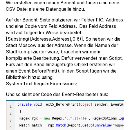
Wir erstellen einen neuen Bericht und fügen eine neue
CSV Datei als eine Datenquelle hinzu.
Auf der Bericht-Seite platzieren wir Felder FIO, Address
und eine Copie vom Feld Address. Das Feld Address
wird auf folgender Weise bearbeitet:
[Substring([Addresse.Address],0,6)]. So heben wir die
Stadt Moscow aus der Adresse. Wenn die Namen der
Stadt komplizierter wäre, brauchen wir mehr
komplizierte Bearbeitung. Dafür verwendet man Script.
Fürs auf den Band hinzugefügte Objekt erstellen wir
einen Event BeforePrint(). In den Script fügen wir die
Bibliothek hinzu: using
System.Text.RegularExpressions;
Und so sieht der Code des Event-Bearbeiter aus:
private
void
 Text5_BeforePrint
(
object
 sender, EventArgs
1

{
2

 Regex rgx 
=
new
 Regex
(
"([^,]|
\n
)+"
, RegexOptions.
Ignor
3

 Match match 
=
 rgx.
Match
(
Report.
GetColumnValue
(
"Адреса.
4
