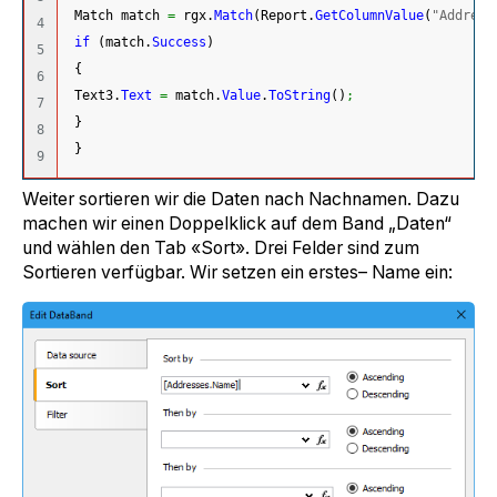
 Match match 
=
 rgx.
Match
(
Report.
GetColumnValue
(
"Address
4

if
(
match.
Success
)
5

{
6

 Text3.
Text
=
 match.
Value
.
ToString
(
)
;
7

}
8

}
Weiter sortieren wir die Daten nach Nachnamen. Dazu
machen wir einen Doppelklick auf dem Band „Daten“
und wählen den Tab «Sort». Drei Felder sind zum
Sortieren verfügbar. Wir setzen ein erstes– Name ein: