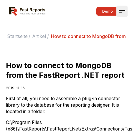
Fast Reports
Demo
Open
Startseite
/
Artikel
/
How to connect to MongoDB from the
How to connect to MongoDB
from the FastReport .NET report
2019-11-16
First of all, you need to assemble a plug-in connector
library to the database for the reporting designer. It is
located in a folder:
C:\Program Files
(x86)\FastReports\FastReport.Net\Extras\Connections\F