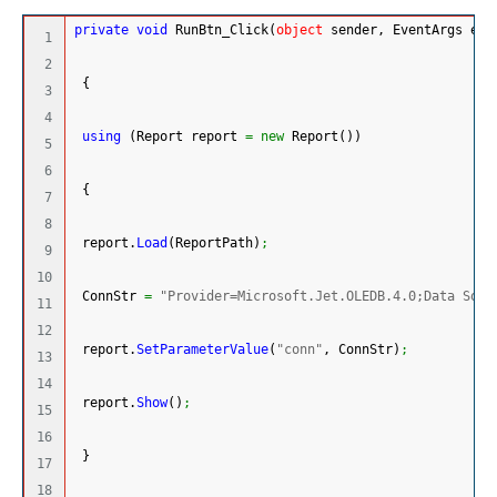
private
void
 RunBtn_Click
(
object
 sender, EventArgs e
)
1

2

{
3

4

using
(
Report report 
=
new
 Report
(
)
)
5

6

{
7

8

 report.
Load
(
ReportPath
)
;
9

10

 ConnStr 
=
"Provider=Microsoft.Jet.OLEDB.4.0;Data Sour
11

12

 report.
SetParameterValue
(
"conn"
, ConnStr
)
;
13

14

 report.
Show
(
)
;
15

16

}
17

18
