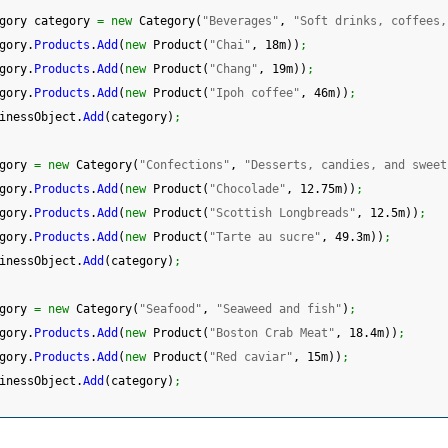
gory category 
=
new
 Category
(
"Beverages"
, 
"Soft drinks, coffees,
gory.
Products
.
Add
(
new
 Product
(
"Chai"
, 18m
)
)
;
gory.
Products
.
Add
(
new
 Product
(
"Chang"
, 19m
)
)
;
gory.
Products
.
Add
(
new
 Product
(
"Ipoh coffee"
, 46m
)
)
;
inessObject.
Add
(
category
)
;
gory 
=
new
 Category
(
"Confections"
, 
"Desserts, candies, and sweet
gory.
Products
.
Add
(
new
 Product
(
"Chocolade"
, 12.75m
)
)
;
gory.
Products
.
Add
(
new
 Product
(
"Scottish Longbreads"
, 12.5m
)
)
;
gory.
Products
.
Add
(
new
 Product
(
"Tarte au sucre"
, 49.3m
)
)
;
inessObject.
Add
(
category
)
;
gory 
=
new
 Category
(
"Seafood"
, 
"Seaweed and fish"
)
;
gory.
Products
.
Add
(
new
 Product
(
"Boston Crab Meat"
, 18.4m
)
)
;
gory.
Products
.
Add
(
new
 Product
(
"Red caviar"
, 15m
)
)
;
inessObject.
Add
(
category
)
;