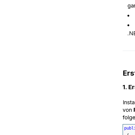
ga
.N
Ers
1. E
Inst
von
folg
publ