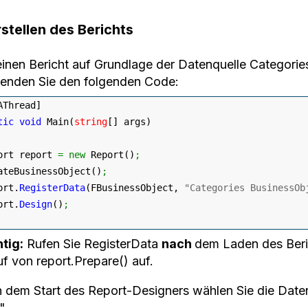
rstellen des Berichts
inen Bericht auf Grundlage der Datenquelle Categories
enden Sie den folgenden Code:
AThread
]
tic
void
 Main
(
string
[
]
 args
)
ort report 
=
new
 Report
(
)
;
ateBusinessObject
(
)
;
ort.
RegisterData
(
FBusinessObject, 
"Categories BusinessOb
ort.
Design
(
)
;
tig:
Rufen Sie RegisterData
nach
dem Laden des Beri
uf von report.Prepare() auf.
 dem Start des Report-Designers wählen Sie die Dat
".