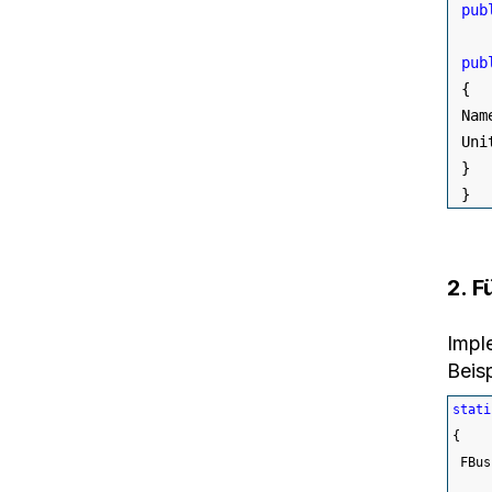
pub
pub
{
 Nam
 Uni
}
}
2. F
Impl
Beis
stati
{
 FBus