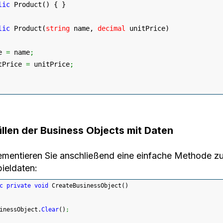
lic
 Product
(
)
{
}
lic
 Product
(
string
 name, 
decimal
 unitPrice
)
e 
=
 name
;
tPrice 
=
 unitPrice
;
üllen der Business Objects mit Daten
ementieren Sie anschließend eine einfache Methode zu
pieldaten:
c
private
void
 CreateBusinessObject
(
)
inessObject.
Clear
(
)
;