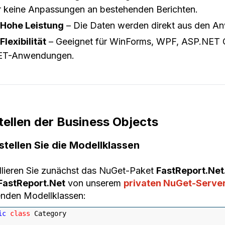
r keine Anpassungen an bestehenden Berichten.
Hohe Leistung
– Die Daten werden direkt aus den Anw
Flexibilität
– Geeignet für WinForms, WPF, ASP.NET C
ET-Anwendungen.
tellen der Business Objects
rstellen Sie die Modellklassen
allieren Sie zunächst das NuGet-Paket
FastReport.Ne
FastReport.Net
von unserem
privaten NuGet-Serve
enden Modellklassen:
ic
class
 Category