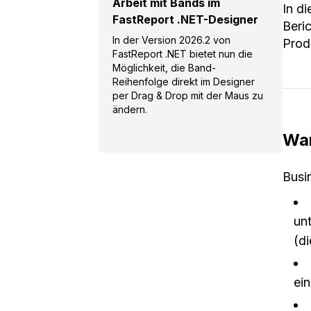
Arbeit mit Bands im
In di
FastReport .NET-Designer
Beri
In der Version 2026.2 von
Prod
FastReport .NET bietet nun die
Möglichkeit, die Band-
Reihenfolge direkt im Designer
per Drag & Drop mit der Maus zu
ändern.
War
Busi
un
(di
ei