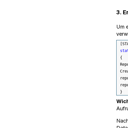
3. E
Um e
verw
[
ST
sta
{
 Rep
 Cre
 rep
 rep
}
Wich
Aufr
Nach
Data