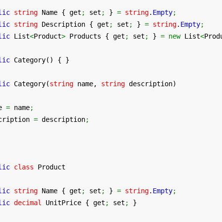
lic
string
 Name 
{
 get
;
 set
;
}
=
string
.
Empty
;
lic
string
 Description 
{
 get
;
 set
;
}
=
string
.
Empty
;
lic
 List
<
Product
>
 Products 
{
 get
;
 set
;
}
=
new
 List
<
Prod
lic
 Category
(
)
{
}
lic
 Category
(
string
 name, 
string
 description
)
e 
=
 name
;
cription 
=
 description
;
lic
class
 Product
lic
string
 Name 
{
 get
;
 set
;
}
=
string
.
Empty
;
lic
decimal
 UnitPrice 
{
 get
;
 set
;
}