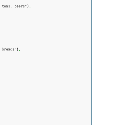
 teas, beers"
)
;
 breads"
)
;