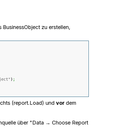
 BusinessObject zu erstellen,
ject"
)
;
chts (report.Load) und
vor
dem
enquelle über "Data → Choose Report