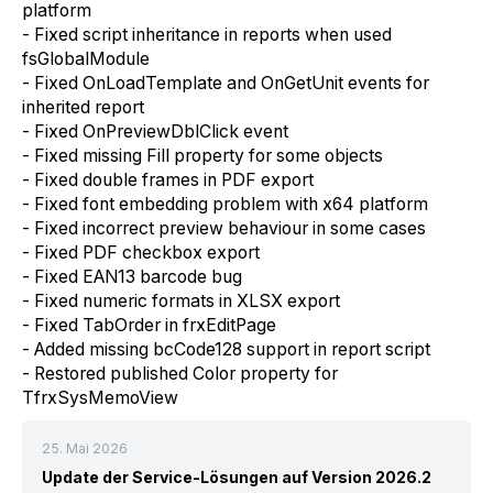
platform
- Fixed script inheritance in reports when used
fsGlobalModule
- Fixed OnLoadTemplate and OnGetUnit events for
inherited report
- Fixed OnPreviewDblClick event
- Fixed missing Fill property for some objects
- Fixed double frames in PDF export
- Fixed font embedding problem with x64 platform
- Fixed incorrect preview behaviour in some cases
- Fixed PDF checkbox export
- Fixed EAN13 barcode bug
- Fixed numeric formats in XLSX export
- Fixed TabOrder in frxEditPage
- Added missing bcCode128 support in report script
- Restored published Color property for
TfrxSysMemoView
25. Mai 2026
Update der Service-Lösungen auf Version 2026.2