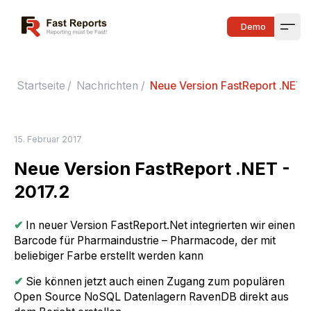
Fast Reports
Demo
Open
Startseite
/
Nachrichten
/
Neue Version FastReport .NET -
15. Februar 2017
Neue Version FastReport .NET -
2017.2
✔
In neuer Version FastReport.Net integrierten wir einen
Barcode für Pharmaindustrie – Pharmacode, der mit
beliebiger Farbe erstellt werden kann
✔
Sie können jetzt auch einen Zugang zum populären
Open Source NoSQL Datenlagern RavenDB direkt aus