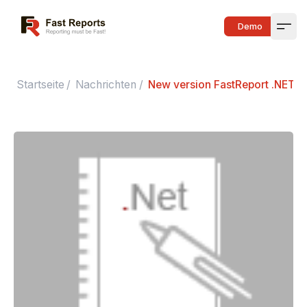
Fast Reports
Demo
Open
Startseite
/
Nachrichten
/
New version FastReport .NET 2