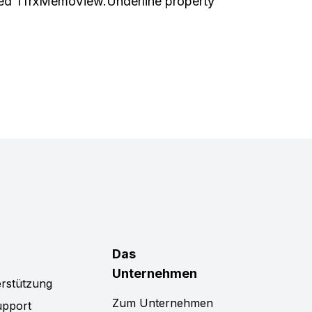
xed TfrxMemoView.Underline property
Das
Unternehmen
rstützung
Zum Unternehmen
upport