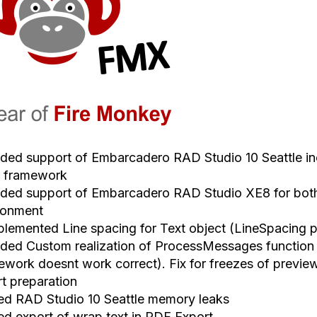
ded support of Embarcadero RAD Studio 10 Seattle inc
 framework
ded support of Embarcadero RAD Studio XE8 for both
ronment
plemented Line spacing for Text object (LineSpacing p
ded Custom realization of ProcessMessages functio
ework doesnt work correct). Fix for freezes of prev
rt preparation
xed RAD Studio 10 Seattle memory leaks
xed export of wrap text in PDF Export