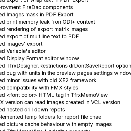
provment FireDac components
xed Images mask in PDF Export
xed print memory leak fron GDI+ context
xed rendering of export matrix images
ed export of multiline text to PDF
xed images' export
ed Variable's editor
xed Display Format editor window
xed TfrxDesigner.Restrictions drDontSaveReport option 
xed bug with units in the preview pages settings windo
xed minor issues with old XE2 framework
xed compatibility with FMX styles
xed <font color> HTML tag in TfrxMemoView
X version can read images created in VCL version
xed nested drill down repots
plemented temp folders for report file chae
xed picture cache behaviour with empty images