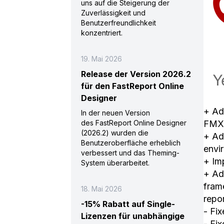
uns auf die Steigerung der
Zuverlässigkeit und
Benutzerfreundlichkeit
konzentriert.
19. Mai 2026
Release der Version 2026.2
für den FastReport Online
Designer
+ Ad
In der neuen Version
FMX
des FastReport Online Designer
(2026.2) wurden die
+ Ad
Benutzeroberfläche erheblich
envi
verbessert und das Theming-
+ Im
System überarbeitet.
+ Ad
fram
18. Mai 2026
repo
-15% Rabatt auf Single-
- Fi
Lizenzen für unabhängige
- Fi