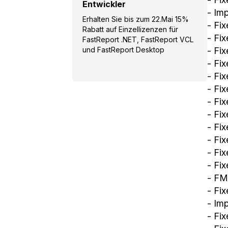
Entwickler
- Im
Erhalten Sie bis zum 22.Mai 15%
- Fi
Rabatt auf Einzellizenzen für
- Fi
FastReport .NET, FastReport VCL
- Fi
und FastReport Desktop
- Fix
- Fi
- Fix
- Fi
- Fi
- Fi
- Fi
- Fi
- Fi
- FM
- Fi
- Im
- Fi