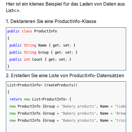
Hier ist ein kleines Beispiel für das Laden von Daten aus
List<>.
1. Deklarieren Sie eine ProductInfo-Klasse
public
class
 ProductInfo
{
public
String
 Name 
{
 get
;
 set
;
}
public
String
 Group 
{
 get
;
 set
;
}
public
int
 Count 
{
 get
;
 set
;
}
}
2. Erstellen Sie eine Liste von ProductInfo-Datensätzen
List
<
ProductInfo
>
 CreateProducts
(
)
{
return
new
 List
<
ProductInfo
>
{
new
 ProductInfo 
{
Group 
=
"Bakery products"
, Name 
=
"Ciabatt
new
 ProductInfo 
{
Group 
=
"Bakery products"
, Name 
=
"Bread"
,
new
 ProductInfo 
{
Group 
=
"Bakery products"
, Name 
=
"Croissa