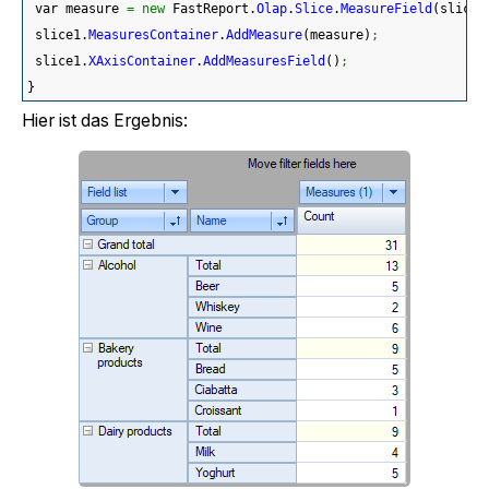
 var measure 
=
new
 FastReport.
Olap
.
Slice
.
MeasureField
(
slice1
 slice1.
MeasuresContainer
.
AddMeasure
(
measure
)
;
 slice1.
XAxisContainer
.
AddMeasuresField
(
)
;
}
Hier ist das Ergebnis: