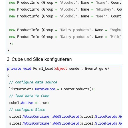
new
 ProductInfo 
{
Group 
=
"Alcohol"
, Name 
=
"Wine"
, Count 
=
new
 ProductInfo 
{
Group 
=
"Alcohol"
, Name 
=
"Whiskey"
, Count
new
 ProductInfo 
{
Group 
=
"Alcohol"
, Name 
=
"Beer"
, Count 
=
new
 ProductInfo 
{
Group 
=
"Dairy products"
, Name 
=
"Yoghurt"
new
 ProductInfo 
{
Group 
=
"Dairy products"
, Name 
=
"Milk"
, C
}
;
}
3. Cube und Slice konfigurieren
private
void
 Form1_Load
(
object
 sender, EventArgs e
)
{
// configure data source
 listDataSet1.
DataSource
=
 CreateProducts
(
)
;
// load data to Cube
 cube1.
Active
=
 true
;
// configure Slice
 slice1.
YAxisContainer
.
AddSliceField
(
slice1.
SliceFields
.
GetF
 slice1.
YAxisContainer
.
AddSliceField
(
slice1.
SliceFields
.
GetF