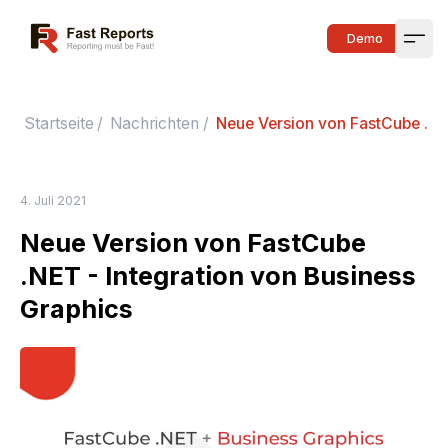
Fast Reports
Demo
Open
Startseite
/
Nachrichten
/
Neue Version von FastCube .NET
4. Juli 2021
Neue Version von FastCube
.NET - Integration von Business
Graphics