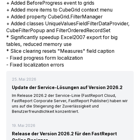
+ Added BeforeProgress event to grids
+ Added more items to CubeGrid context menu
+ Added property CubeGrid.FilterManager
+ Added classes UniqueValuesFieldFilterDataProvider,
CubeFilterPopup and FilterOrderedRecordSet
* Significantly speedup Excel2007 export for big
tables, reduced memory use
* Slice clearing resets "Measures" field caption
- Fixed progress form localization
- Fixed localization errors
25. Mai 2026
Update der Service-Lösungen auf Version 2026.2
Im Release 2026.2 der Service-Linie (FastReport Cloud,
FastReport Corporate Server, FastReport Publisher) haben wir
uns auf die Steigerung der Zuverlässigkeit und
Benutzerfreundlichkeit konzentriert.
19. Mai 2026
Release der Version 2026.2 für den FastReport