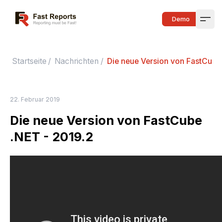
Fast Reports
Demo
Open
Startseite
/
Nachrichten
/
Die neue Version von FastCube
22. Februar 2019
Die neue Version von FastCube
.NET - 2019.2