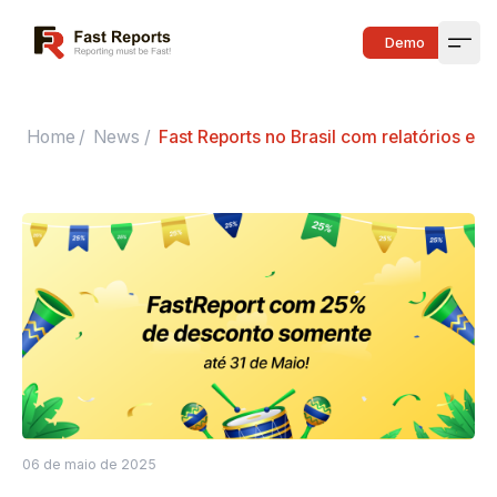
Fast Reports
Demo
Open
Home
/
News
/
Fast Reports no Brasil com relatórios e
06 de maio de 2025