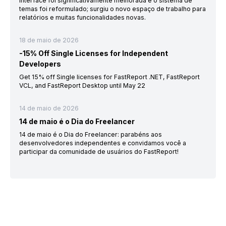
interface foi significativamente melhorada e o sistema de
temas foi reformulado; surgiu o novo espaço de trabalho para
relatórios e muitas funcionalidades novas.
18 de maio de 2026
-15% Off Single Licenses for Independent
Developers
Get 15% off Single licenses for FastReport .NET, FastReport
VCL, and FastReport Desktop until May 22
14 de maio de 2026
14 de maio é o Dia do Freelancer
14 de maio é o Dia do Freelancer: parabéns aos
desenvolvedores independentes e convidamos você a
participar da comunidade de usuários do FastReport!