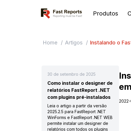
Fast Reports
Produtos
Home
/
Artigos
/
Instalando o Fa
In
30 de setembro de 2025
Como instalar o designer de
em
relatórios FastReport .NET
com plugins pré-instalados
2022-
Leia o artigo a partir da versão
2025.2.5 para FastReport .NET
WinForms e FastReport .NET WEB
permite instalar um designer de
relatórios com todos os plugins