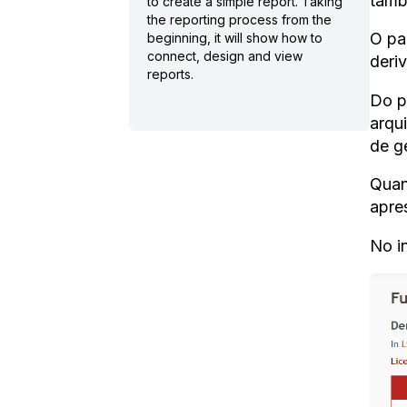
tamb
to create a simple report. Taking
the reporting process from the
O pa
beginning, it will show how to
connect, design and view
deri
reports.
Do p
arqu
de g
Quan
apre
No i