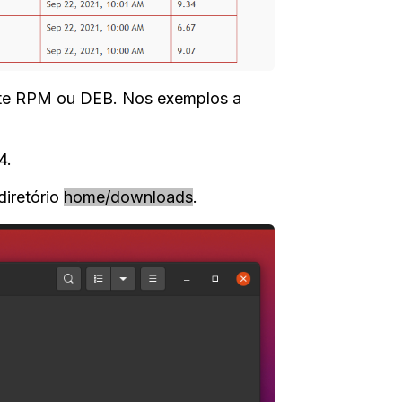
ote RPM ou DEB. Nos exemplos a
4.
iretório
home/downloads
.