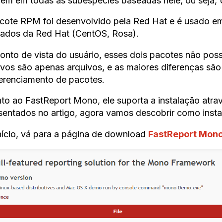
ém em todas as subespécies baseadas nele, ou seja, Ub
cote RPM foi desenvolvido pela Red Hat e é usado em
vados da Red Hat (CentOS, Rosa).
onto de vista do usuário, esses dois pacotes não po
ivos são apenas arquivos, e as maiores diferenças são
erenciamento de pacotes.
to ao FastReport Mono, ele suporta a instalação atra
sentados no artigo, agora vamos descobrir como instal
nício, vá para a página de download
FastReport Mon