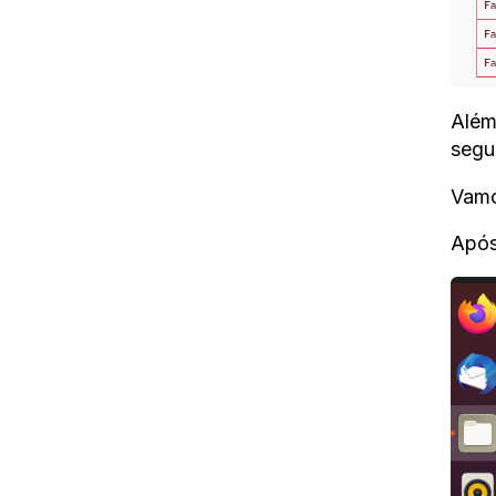
Além
segu
Vamo
Após