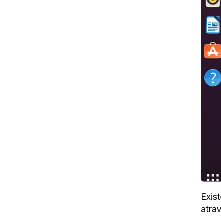
Exis
atra