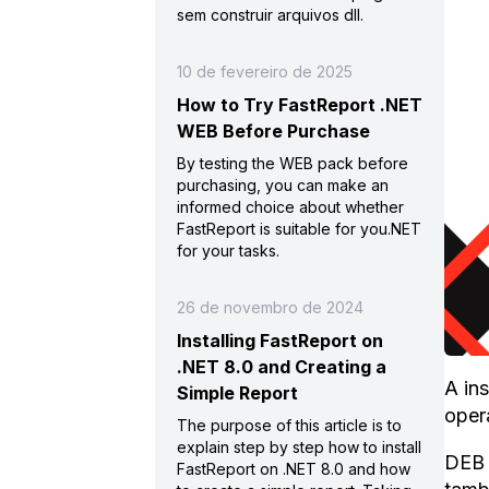
sem construir arquivos dll.
10 de fevereiro de 2025
How to Try FastReport .NET
WEB Before Purchase
By testing the WEB pack before
purchasing, you can make an
informed choice about whether
FastReport is suitable for you.NET
for your tasks.
26 de novembro de 2024
Installing FastReport on
.NET 8.0 and Creating a
A in
Simple Report
oper
The purpose of this article is to
explain step by step how to install
DEB 
FastReport on .NET 8.0 and how