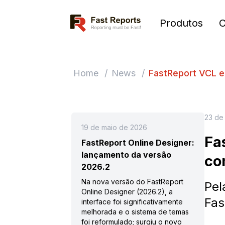
Fast Reports
Produtos
Home
/
News
/
FastReport VCL e
23 de
19 de maio de 2026
Fa
FastReport Online Designer:
lançamento da versão
co
2026.2
Na nova versão do FastReport
Pel
Online Designer (2026.2), a
Fas
interface foi significativamente
melhorada e o sistema de temas
foi reformulado; surgiu o novo