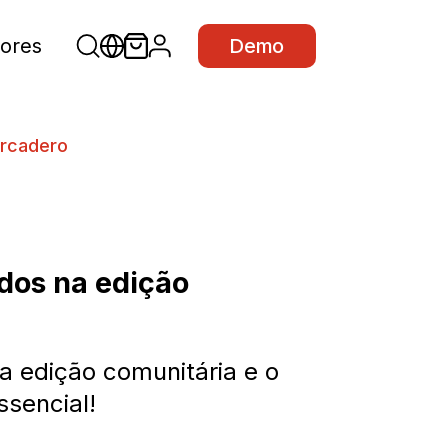
ores
Demo
arcadero
dos na edição
a edição comunitária e o
ssencial!