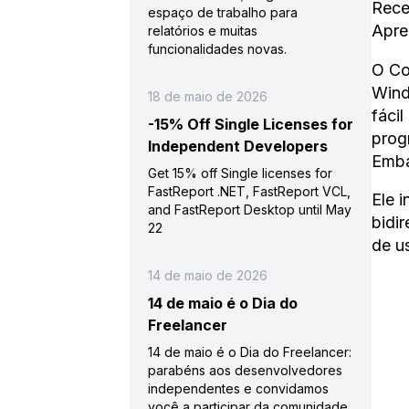
Rece
espaço de trabalho para
Apre
relatórios e muitas
funcionalidades novas.
O Co
Wind
18 de maio de 2026
fáci
-15% Off Single Licenses for
prog
Independent Developers
Emba
Get 15% off Single licenses for
FastReport .NET, FastReport VCL,
Ele 
and FastReport Desktop until May
bidi
22
de u
14 de maio de 2026
14 de maio é o Dia do
Freelancer
14 de maio é o Dia do Freelancer:
parabéns aos desenvolvedores
independentes e convidamos
você a participar da comunidade