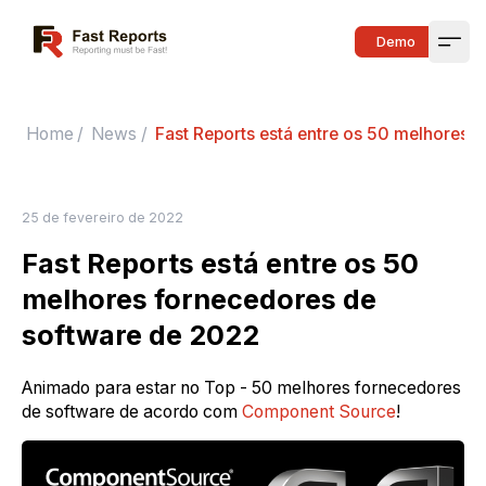
Fast Reports
Demo
Open
Home
/
News
/
Fast Reports está entre os 50 melhores 
25 de fevereiro de 2022
Fast Reports está entre os 50
melhores fornecedores de
software de 2022
Animado para estar no Top - 50 melhores fornecedores
de software de acordo com
Component Source
!