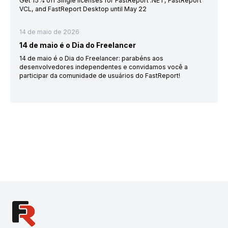
Get 15% off Single licenses for FastReport .NET, FastReport
VCL, and FastReport Desktop until May 22
14 de maio de 2026
14 de maio é o Dia do Freelancer
14 de maio é o Dia do Freelancer: parabéns aos
desenvolvedores independentes e convidamos você a
participar da comunidade de usuários do FastReport!