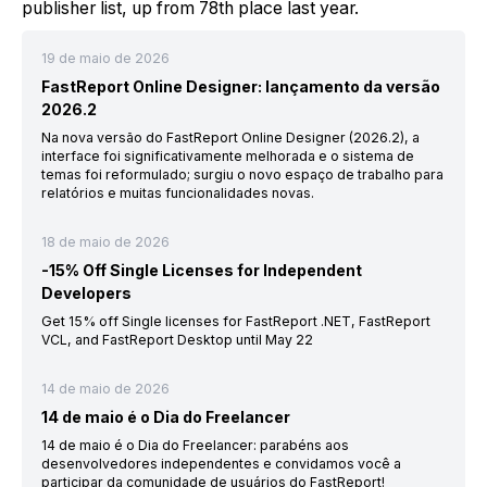
publisher list, up from 78th place last year.
19 de maio de 2026
FastReport Online Designer: lançamento da versão
2026.2
Na nova versão do FastReport Online Designer (2026.2), a
interface foi significativamente melhorada e o sistema de
temas foi reformulado; surgiu o novo espaço de trabalho para
relatórios e muitas funcionalidades novas.
18 de maio de 2026
-15% Off Single Licenses for Independent
Developers
Get 15% off Single licenses for FastReport .NET, FastReport
VCL, and FastReport Desktop until May 22
14 de maio de 2026
14 de maio é o Dia do Freelancer
14 de maio é o Dia do Freelancer: parabéns aos
desenvolvedores independentes e convidamos você a
participar da comunidade de usuários do FastReport!