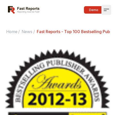
Fast Reports
Demo
Open
Home
/
News
/
Fast Reports - Top 100 Bestselling Publ