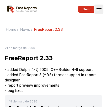
Fast Reports
Demo
Open
Home
/
News
/
FreeReport 2.33
21 de março de 2005
FreeReport 2.33
- added Delphi 4-7, 2005, C++Builder 4-6 support
- added FastReport 3 (*.fr3) format support in report
designer
- report preview improvements
- bug fixes
19 de maio de 2026