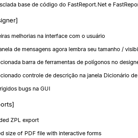
sclada base de código do FastReport.Net e FastRep
igner]
eiras melhorias na interface com o usuário
janela de mensagens agora lembra seu tamanho / visibi
icionada barra de ferramentas de polígonos no design
icionado controle de descrição na janela Dicionário d
rrigidos bugs na GUI
orts]
ded ZPL export
ed size of PDF file with interactive forms