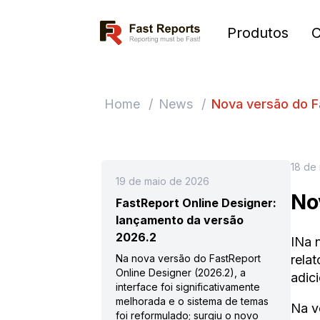
Fast Reports
Produtos
Home
/
News
/
Nova versão do F
18 de
19 de maio de 2026
No
FastReport Online Designer:
lançamento da versão
2026.2
INa 
Na nova versão do FastReport
rela
Online Designer (2026.2), a
adic
interface foi significativamente
melhorada e o sistema de temas
Na v
foi reformulado; surgiu o novo