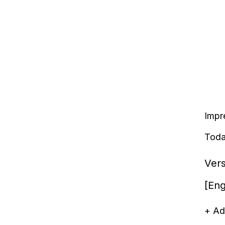
Impr
Toda
Ver
[Eng
+ Ad