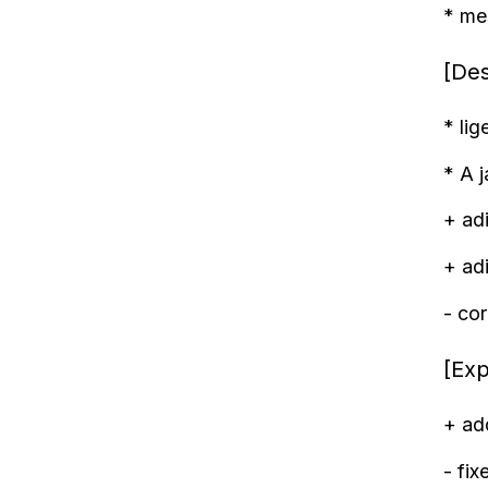
* me
[Des
* lig
* A 
+ ad
+ ad
- co
[Exp
+ ad
- fix