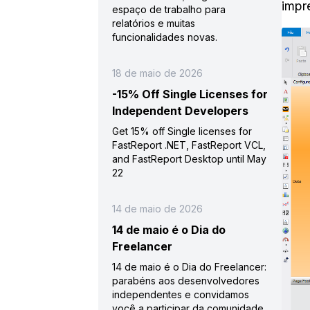
impr
espaço de trabalho para
relatórios e muitas
funcionalidades novas.
18 de maio de 2026
-15% Off Single Licenses for
Independent Developers
Get 15% off Single licenses for
FastReport .NET, FastReport VCL,
and FastReport Desktop until May
22
14 de maio de 2026
14 de maio é o Dia do
Freelancer
14 de maio é o Dia do Freelancer:
parabéns aos desenvolvedores
independentes e convidamos
você a participar da comunidade