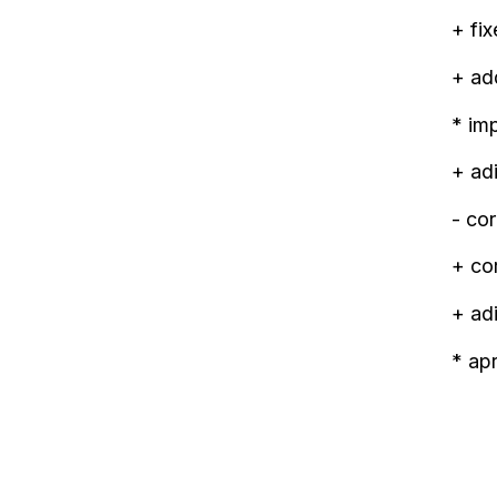
+ fi
+ ad
* imp
+ ad
- co
+ co
+ ad
* ap