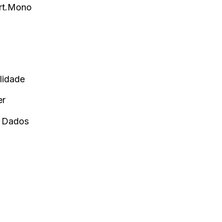
ort.Mono
lidade
er
e Dados