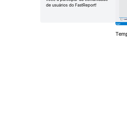
de usuários do FastReport!
Temp