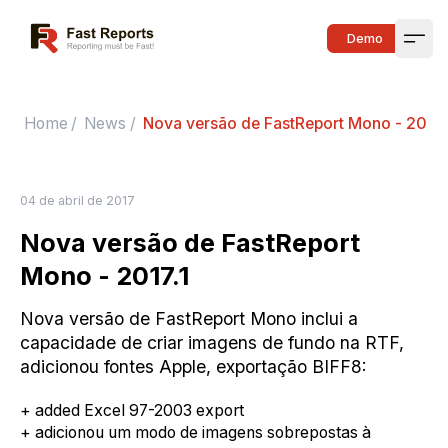
Fast Reports
Demo
Open
Home
/
News
/
Nova versão de FastReport Mono - 2017.
04 de abril de 2017
Nova versão de FastReport
Mono - 2017.1
Nova versão de FastReport Mono inclui a
capacidade de criar imagens de fundo na RTF,
adicionou fontes Apple, exportação BIFF8:
+ added Excel 97-2003 export
+ adicionou um modo de imagens sobrepostas à