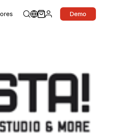
ores
Demo