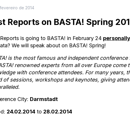
 fevereiro de 2014
st Reports on BASTA! Spring 20
 Reports is going to BASTA! in February 24
personally
ata? We will speak about on BASTA! Spring!
A! is the most famous and independent conference f
ASTA! renowned experts from all over Europe come to
ledge with conference attendees. For many years, t
d of sessions, workshops and keynotes, giving attende
ralleled.
erence City:
Darmstadt
od:
24.02.2014
to
28.02.2014