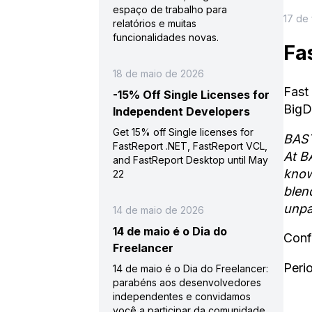
espaço de trabalho para
17 de
relatórios e muitas
funcionalidades novas.
Fa
18 de maio de 2026
Fast
-15% Off Single Licenses for
BigD
Independent Developers
Get 15% off Single licenses for
BAST
FastReport .NET, FastReport VCL,
At B
and FastReport Desktop until May
know
22
blen
unpa
14 de maio de 2026
14 de maio é o Dia do
Conf
Freelancer
Peri
14 de maio é o Dia do Freelancer:
parabéns aos desenvolvedores
independentes e convidamos
você a participar da comunidade