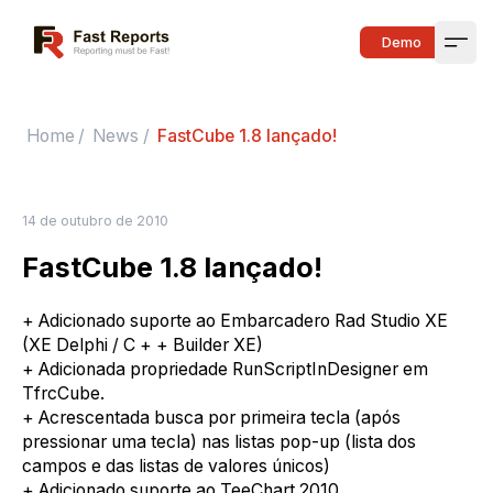
Fast Reports
Demo
Open
Home
/
News
/
FastCube 1.8 lançado!
14 de outubro de 2010
FastCube 1.8 lançado!
+ Adicionado suporte ao Embarcadero Rad Studio XE
(XE Delphi / C + + Builder XE)
+ Adicionada propriedade RunScriptInDesigner em
TfrcCube.
+ Acrescentada busca por primeira tecla (após
pressionar uma tecla) nas listas pop-up (lista dos
campos e das listas de valores únicos)
+ Adicionado suporte ao TeeChart 2010