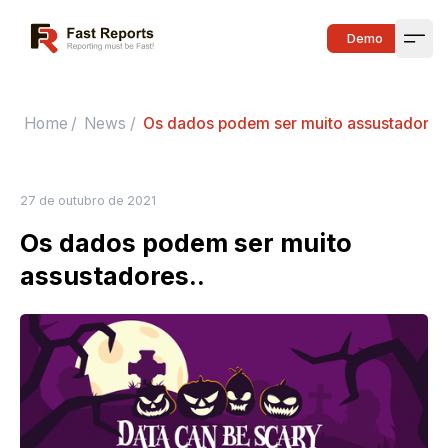
Fast Reports
Demo
Open
Home
/
News
/
Os dados podem ser muito assustadores.
27 de outubro de 2021
Os dados podem ser muito
assustadores..