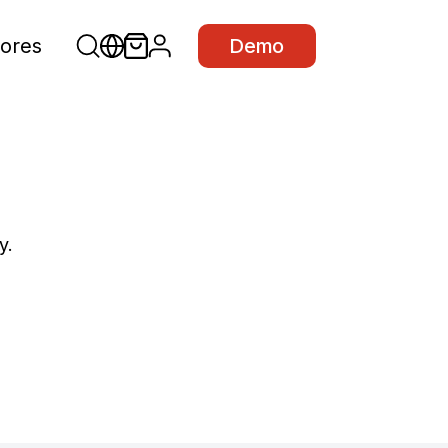
ores
Demo
y.