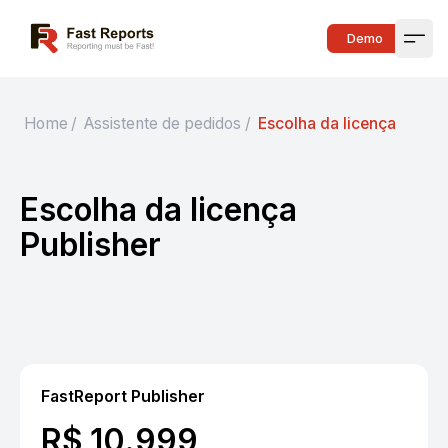
Fast Reports
Demo
Open
Home
/
Assistente de pedidos
/
Escolha da licença
Escolha da licença
Publisher
FastReport Publisher
R$ 10.999