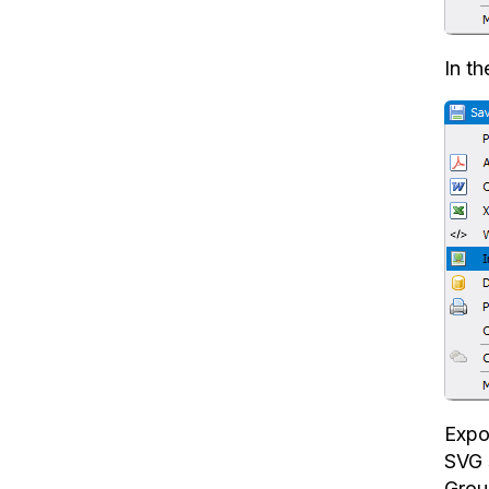
In t
Expo
SVG 
Grou