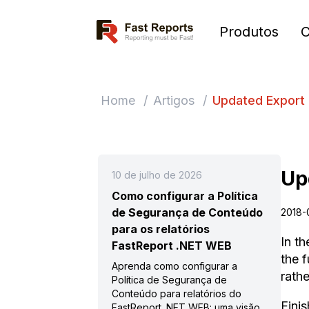
Fast Reports
Produtos
Home
/
Artigos
/
Updated Export 
Up
10 de julho de 2026
Como configurar a Política
de Segurança de Conteúdo
2018-
para os relatórios
In t
FastReport .NET WEB
the f
Aprenda como configurar a
rath
Política de Segurança de
Conteúdo para relatórios do
Fini
FastReport .NET WEB: uma visão