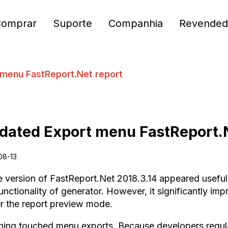
Comprar
Suporte
Companhia
Revended
menu FastReport.Net report
dated Export menu FastReport.N
08-13
he version of FastReport.Net 2018.3.14 appeared useful 
unctionality of generator. However, it significantly imp
er the report preview mode.
shing touched menu exports. Because developers regula